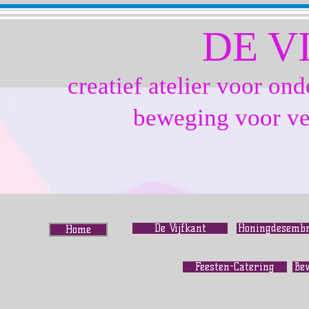
DE V
creatief atelier voor o
beweging voor ve
De Vijfkant
Honingdesemb
Home
Feesten-Catering
Be