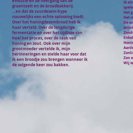
evolutie en de neergang van de
Ik st
graanteelt en de broodbakkerij.
spele
...en dat de zuurdesem-hype
Het g
nauwelijks een echte oplossing biedt.
Het m
Over het honingdesembrood heb ik
De o
haar verteld. Over de langdurige
activi
fermentatie en over het tijdloze van
Zonde
Enkel
heel het proces, over de taak van
Honi
honing en zout. Ook over mijn
Aarde
grootmoeder vertelde ik, mijn
Zonli
herinneringen en stelde haar voor dat
Zon e
ik een broodje zou brengen wanneer ik
Wij w
de volgende keer zou bakken.