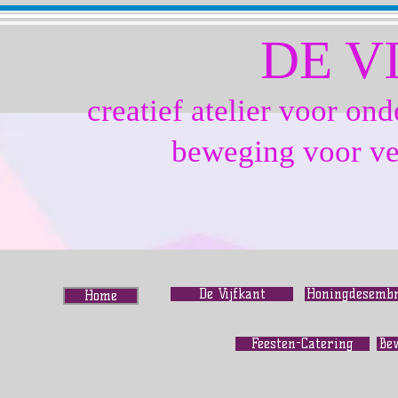
DE V
creatief atelier voor o
beweging voor ve
De Vijfkant
Honingdesemb
Home
Feesten-Catering
Be