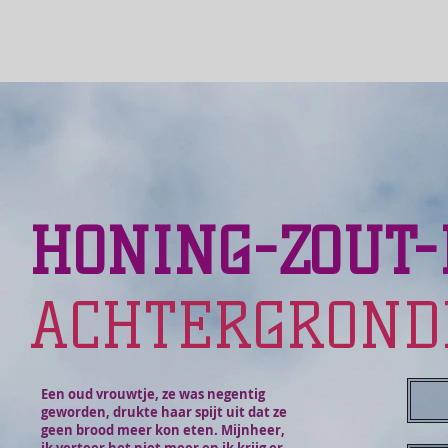
HONING-ZOUT
ACHTERGROND
Een oud vrouwtje, ze was negentig
geworden, drukte haar spijt uit dat ze
geen brood meer kon eten. Mijnheer,