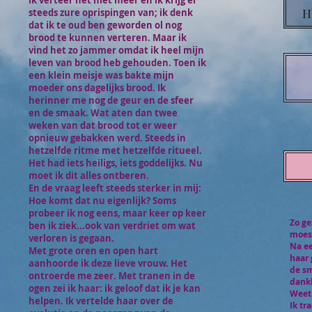
ik verteer het niet meer en ik krijg er
H
steeds zure oprispingen van; ik denk
dat ik te oud ben geworden ol nog
brood te kunnen verteren. Maar ik
vind het zo jammer omdat ik heel mijn
leven van brood heb gehouden. Toen ik
een klein meisje was bakte mijn
moeder ons dagelijks brood. Ik
herinner me nog de geur en de sfeer
en de smaak. Wat aten dan twee
weken van dat brood tot er weer
opnieuw gebakken werd. Steeds in
hetzelfde ritme met hetzelfde ritueel.
Het had iets heiligs, iets goddelijks. Nu
moet ik dit alles ontberen.
En de vraag leeft steeds sterker in mij:
Hoe komt dat nu eigenlijk? Soms
probeer ik nog eens, maar keer op keer
Zo ge
ben ik ziek...ook van verdriet om wat
moest
verloren is gegaan.
Na ee
Met grote oren en open hart
haar 
aanhoorde ik deze lieve vrouw. Het
de sm
ontroerde me zeer. Met tranen in de
dankb
ogen zei ik haar: ik geloof dat ik je kan
Weet 
helpen. Ik vertelde haar over de
Ik tr